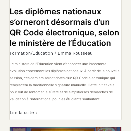
électronique,
selon
Les diplômes nationaux
le
s’orneront désormais d’un
ministère
de
QR Code électronique, selon
l’Éducation
le ministère de l’Éducation
Formation/Education
/
Emma Rousseau
Le ministère de l’Éducation vient d’annoncer une importante
évolution concernant les diplômes nationaux. À partir de la nouvelle
session, ces derniers seront dotés d’un QR Code électronique qui
remplacera la traditionnelle signature manuelle. Cette initiative a
pour but de renforcer la sûreté et de simplifier les démarches de
validation à l’international pour les étudiants souhaitant
Lire la suite »
Un