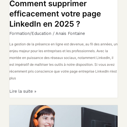
Comment supprimer
efficacement votre page
LinkedIn en 2025 ?
Formation/Education
/
Anais Fontaine
La gestion de la présence en ligne est devenue, au fil des années, un
enjeu majeur pour les entreprises et les professionnels. Avec la
montée en puissance des réseaux sociaux, notamment LinkedIn, il
est impératif de maîtriser les outils à notre disposition. Si vous avez
récemment pris conscience que votre page entreprise LinkedIn n’est
plus
Lire la suite »
Quelles
méthodes
privilégier