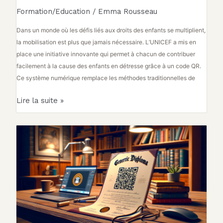
Formation/Education
/
Emma Rousseau
Dans un monde où les défis liés aux droits des enfants se multiplient,
la mobilisation est plus que jamais nécessaire. L’UNICEF a mis en
place une initiative innovante qui permet à chacun de contribuer
facilement à la cause des enfants en détresse grâce à un code QR.
Ce système numérique remplace les méthodes traditionnelles de
Lire la suite »
Les
diplômes
nationaux
s’orneront
désormais
d’un
QR
Code