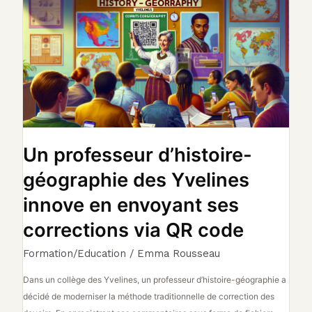
professeur
d’histoire-
géographie
des
Yvelines
innove
en
envoyant
ses
Un professeur d’histoire-
corrections
géographie des Yvelines
via
QR
innove en envoyant ses
code
corrections via QR code
Formation/Education
/
Emma Rousseau
Dans un collège des Yvelines, un professeur d’histoire-géographie a
décidé de moderniser la méthode traditionnelle de correction des