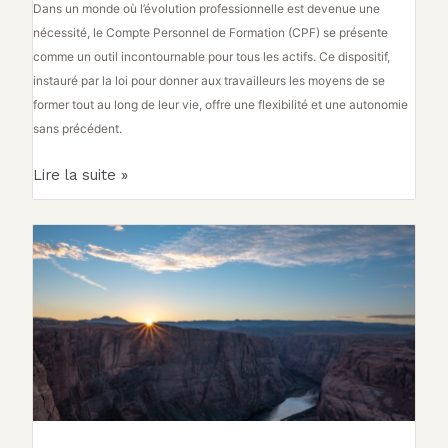
Dans un monde où l’évolution professionnelle est devenue une
contact
nécessité, le Compte Personnel de Formation (CPF) se présente
et
comme un outil incontournable pour tous les actifs. Ce dispositif,
d’utilisation
instauré par la loi pour donner aux travailleurs les moyens de se
former tout au long de leur vie, offre une flexibilité et une autonomie
sans précédent.
Lire la suite »
Comment
supprimer
efficacement
votre
page
LinkedIn
en
2025
?