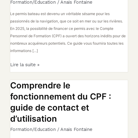
Formation/Education
/
Anais Fontaine
Le permis bateau est devenu un véritable sésame pour les
passionnés de la navigation, que ce soit en mer ou sur les rivières.
En 2025, la possibilité de financer ce permis avec le Compte
Personnel de Formation (CPF) a ouvert des horizons inédits pour de
nombreux acquéreurs potentiels. Ce guide vous fournira toutes les
informations […]
Lire la suite »
Comprendre le
Comprendre
le
fonctionnement du CPF :
fonctionnement
guide de contact et
du
CPF
d’utilisation
:
guide
Formation/Education
/
Anais Fontaine
de