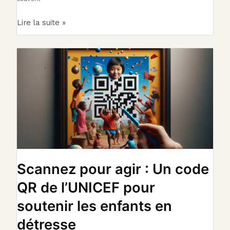
Lire la suite »
Scannez
pour
agir
:
Un
code
QR
de
l’UNICEF
pour
Scannez pour agir : Un code
soutenir
QR de l’UNICEF pour
les
enfants
soutenir les enfants en
en
détresse
détresse