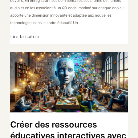
devoirs. En enregistrant ses commentaires sous forme de fichiers
audio et en les associant à un QR code imprimé sur chaque copie, il
apporte une dimension innovante et adaptée aux nouvelles
technologies dans le cadre éducatif. Un
Lire la suite »
Créer
des
ressources
éducatives
interactives
avec
des
codes
QR
Créer des ressources
éducatives interactives avec