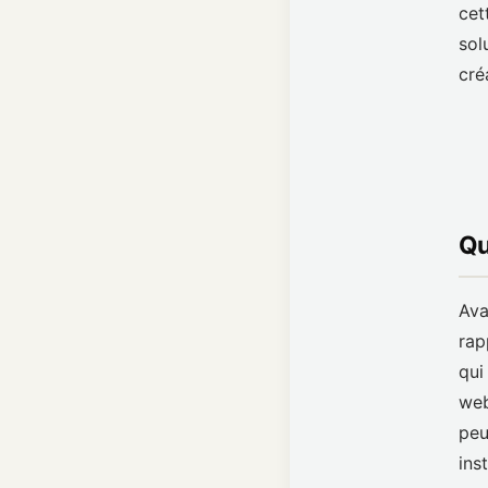
cet
sol
créa
Qu
Ava
rap
qui
web
peu
ins