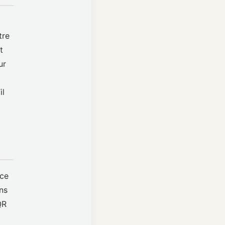
tre
t
ur
il
 ce
ns
QR