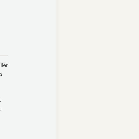
lier
es
k
à