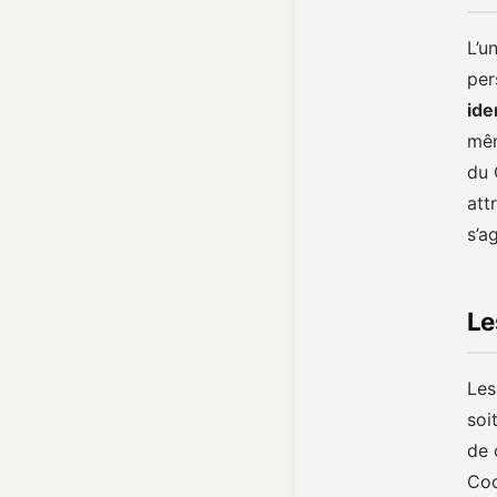
L’u
per
ide
mêm
du 
att
s’a
Le
Les
soi
de 
Cod