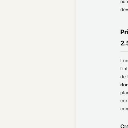
num
dev
Pr
2.
L’u
l’in
de 
do
pla
cor
com
Cr