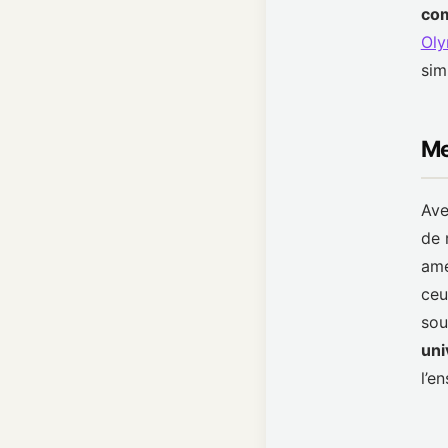
com
Oly
sim
Me
Ave
de 
amé
ceu
sou
uni
l’e