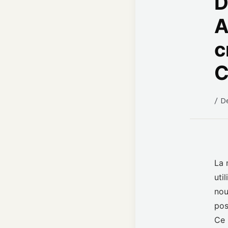
D
A
c
C
/
D
La 
uti
nou
pos
Ce 