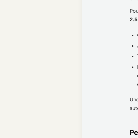
Pou
2.5
Une
aut
Pe